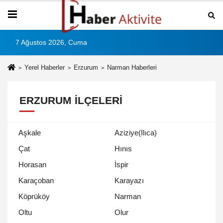
7 Ağustos 2026, Cuma
Yerel Haberler
Erzurum
Narman Haberleri
ERZURUM İLÇELERI
Aşkale
Aziziye(Ilıca)
Çat
Hınıs
Horasan
İspir
Karaçoban
Karayazı
Köprüköy
Narman
Oltu
Olur