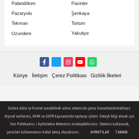
Palandöken
Pasinler
Pazaryolu
Şenkaya
Tekman
Tortum
Yakutiye
Uzundere
Künye
İletişim
Çerez Politikası
Gizlilik İlkeleri
Sizlere daha iyi hizmet sunabilmek adına sitemizde çerez konumlandırmaktayız.
Kişisel verileriniz, KVKK ve GDPR kapsamında toplanıp işlenir. Detaylı bilgi almak için
Veri Politikamızı / Aydınlatma Metnimizi inceleyebilirsiniz. Sitemizi kullanarak,
çerezleri kullanmamızı kabul etmiş olacaksınız.
AYRINTILAR
TAMAM