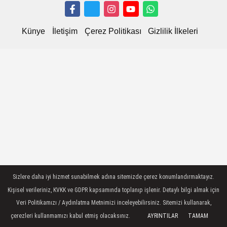
Künye
İletişim
Çerez Politikası
Gizlilik İlkeleri
Sizlere daha iyi hizmet sunabilmek adına sitemizde çerez konumlandırmaktayız.
Kişisel verileriniz, KVKK ve GDPR kapsamında toplanıp işlenir. Detaylı bilgi almak için
Veri Politikamızı / Aydınlatma Metnimizi inceleyebilirsiniz. Sitemizi kullanarak,
çerezleri kullanmamızı kabul etmiş olacaksınız.
AYRINTILAR
TAMAM