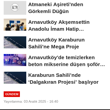
Atmaneki Aşireti'nden
Görkemli Düğün
Arnavutköy Akşemsettin
Anadolu İmam Hatip
Lisesi'nden Geleceğe Umut
Arnavutköy Karaburun
Sahili'ne Mega Proje
Arnavutköy'de temizlerken
beton mikserine düşen şoför
öldü
Karaburun Sahili’nde
‘Dalgakıran Projesi’ başlıyor
GÜNDEM
Yayınlanma: 03 Aralık 2025 - 16:40