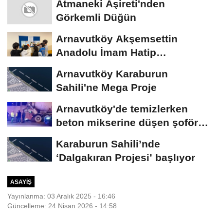
Atmaneki Aşireti'nden
Görkemli Düğün
Arnavutköy Akşemsettin
Anadolu İmam Hatip
Lisesi'nden Geleceğe Umut
Arnavutköy Karaburun
Sahili'ne Mega Proje
Arnavutköy'de temizlerken
beton mikserine düşen şoför
öldü
Karaburun Sahili’nde
‘Dalgakıran Projesi’ başlıyor
ASAYIŞ
Yayınlanma: 03 Aralık 2025 - 16:46
Güncelleme: 24 Nisan 2026 - 14:58