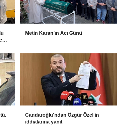
lu
Metin Karan’ın Acı Günü
e
tü,
Candaroğlu'ndan Özgür Özel'in
iddialarına yanıt