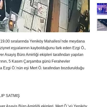
19.00 sıralarında Yeniköy Mahallesi’nde meydana
i ziynet eşyalarının kaybolduğunu fark eden Ezgi Ö.,
yer Asayiş Büro Amirliği ekipleri tarafından yapılan
rının, 5 Kasım Çarşamba günü Ferahevler
 Ezgi Ö.’nün eşi Mert Ö. tarafından bozdurulduğu
LIP SATMIŞ
er Asayiş Büro Amirliği ekipleri, Mert Ö.’yü Yeniköy