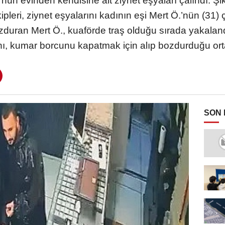
n evinden kendisine ait ziynet eşyaları çalındı. Şi
ipleri, ziynet eşyalarını kadının eşi Mert Ö.’nün (31) 
bozduran Mert Ö., kuaförde traş olduğu sırada yakaland
nı, kumar borcunu kapatmak için alıp bozdurduğu orta
SON