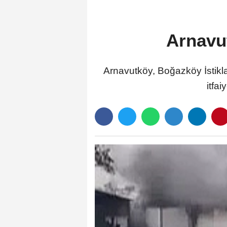
Arnavu
Arnavutköy, Boğazköy İstikl
itfa