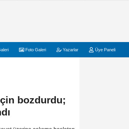
aleri
Foto Galeri
Yazarlar
Üye Paneli
 için bozdurdu;
ndı