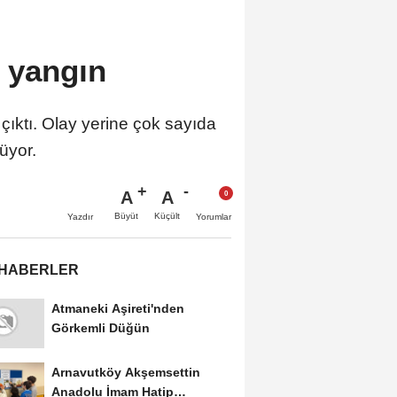
 yangın
ıktı. Olay yerine çok sayıda
üyor.
A
A
Büyüt
Küçült
Yazdır
Yorumlar
 HABERLER
Atmaneki Aşireti'nden
Görkemli Düğün
Arnavutköy Akşemsettin
Anadolu İmam Hatip