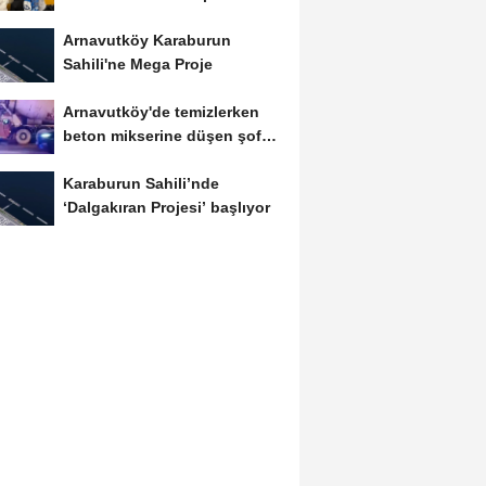
Lisesi'nden Geleceğe Umut
Arnavutköy Karaburun
Sahili'ne Mega Proje
Arnavutköy'de temizlerken
beton mikserine düşen şoför
öldü
Karaburun Sahili’nde
‘Dalgakıran Projesi’ başlıyor