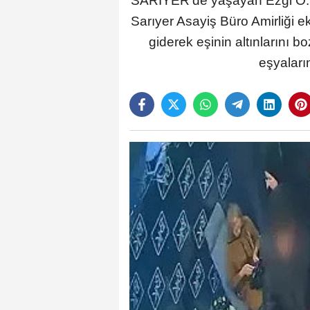
SARIYER’de yaşayan Ezgi Ö.’nü
Sarıyer Asayiş Büro Amirliği ek
giderek eşinin altınlarını 
eşyaları