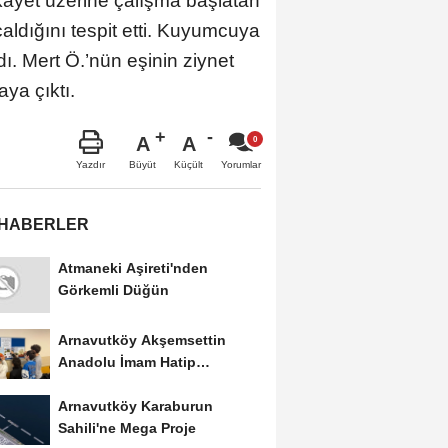
kayet üzerine çalışma başlatan
çaldığını tespit etti. Kuyumcuya
ı. Mert Ö.’nün eşinin ziynet
ya çıktı.
A
A
Büyüt
Küçült
Yazdır
Yorumlar
 HABERLER
Atmaneki Aşireti'nden
Görkemli Düğün
Arnavutköy Akşemsettin
Anadolu İmam Hatip
Lisesi'nden Geleceğe Umut
Arnavutköy Karaburun
Sahili'ne Mega Proje