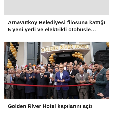
Arnavutköy Belediyesi filosuna kattığı
5 yeni yerli ve elektrikli otobüsle
ücretsiz ring servisi dönemini
başlattı. Arnavutköy Belediyesi, çevre
dostu, yerli ve milli üretim 5 adet
elektrikli otobüsü toplu ulaşım
filosuna ekleyerek ilçe içi ücretsiz r
Golden River Hotel kapılarını açtı