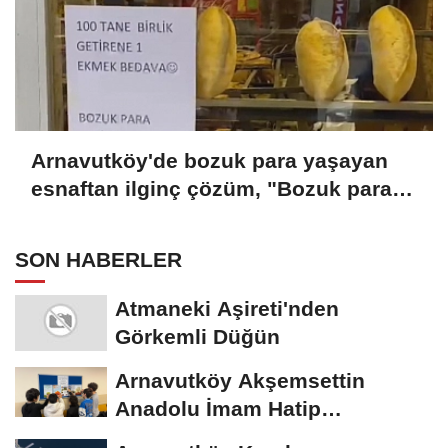
Arnavutköy'de bozuk para yaşayan
esnaftan ilginç çözüm, "Bozuk para
getirene ekmek bedava"
SON HABERLER
Atmaneki Aşireti'nden
Görkemli Düğün
Arnavutköy Akşemsettin
Anadolu İmam Hatip
Lisesi'nden Geleceğe Umut