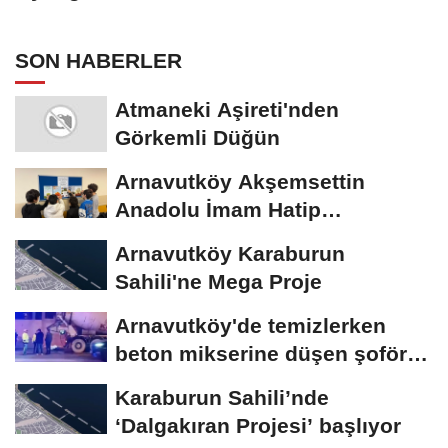
SON HABERLER
Atmaneki Aşireti'nden
Görkemli Düğün
Arnavutköy Akşemsettin
Anadolu İmam Hatip
Lisesi'nden Geleceğe Umut
Arnavutköy Karaburun
Sahili'ne Mega Proje
Arnavutköy'de temizlerken
beton mikserine düşen şoför
öldü
Karaburun Sahili’nde
‘Dalgakıran Projesi’ başlıyor