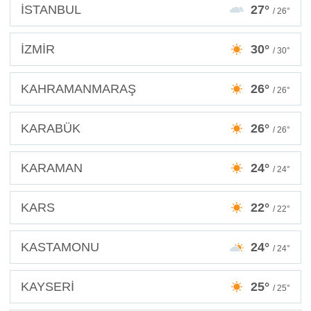
İSTANBUL
27°
/ 26°
İZMİR
30°
/ 30°
KAHRAMANMARAŞ
26°
/ 26°
KARABÜK
26°
/ 26°
KARAMAN
24°
/ 24°
KARS
22°
/ 22°
KASTAMONU
24°
/ 24°
KAYSERİ
25°
/ 25°