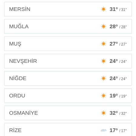
MERSİN
31°
/ 31°
MUĞLA
28°
/ 28°
MUŞ
27°
/ 27°
NEVŞEHİR
24°
/ 24°
NİĞDE
24°
/ 24°
ORDU
19°
/ 19°
OSMANİYE
32°
/ 32°
RİZE
17°
/ 17°