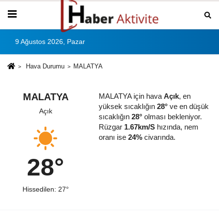
9 Ağustos 2026, Pazar
Hava Durumu
MALATYA
MALATYA
MALATYA için hava
Açık
, en
yüksek sıcaklığın
28°
ve en düşük
Açık
sıcaklığın
28°
olması bekleniyor.
Rüzgar
1.67km/S
hızında, nem
oranı ise
24%
civarında.
28°
Hissedilen: 27°