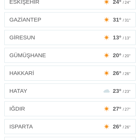
ESKİŞEHİR
24°
/ 24°
GAZİANTEP
31°
/ 31°
GİRESUN
13°
/ 13°
GÜMÜŞHANE
20°
/ 20°
HAKKARİ
26°
/ 26°
HATAY
23°
/ 23°
IĞDIR
27°
/ 27°
ISPARTA
26°
/ 26°