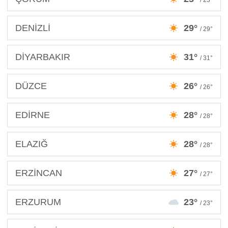
DENİZLİ
29°
/ 29°
DİYARBAKIR
31°
/ 31°
DÜZCE
26°
/ 26°
EDİRNE
28°
/ 28°
ELAZIĞ
28°
/ 28°
ERZİNCAN
27°
/ 27°
ERZURUM
23°
/ 23°