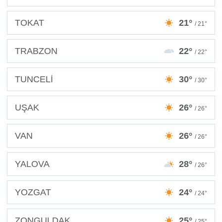
TOKAT
21°
/ 21°
TRABZON
22°
/ 22°
TUNCELİ
30°
/ 30°
UŞAK
26°
/ 26°
VAN
26°
/ 26°
YALOVA
28°
/ 26°
YOZGAT
24°
/ 24°
ZONGULDAK
25°
/ 25°