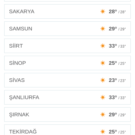
SAKARYA
28°
/ 28°
SAMSUN
29°
/ 29°
SİİRT
33°
/ 33°
SİNOP
25°
/ 25°
SİVAS
23°
/ 23°
ŞANLIURFA
33°
/ 33°
ŞIRNAK
29°
/ 29°
TEKİRDAĞ
25°
/ 25°