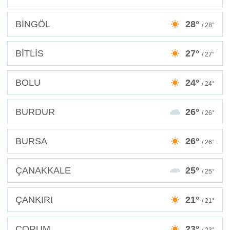
BİNGÖL
28°
/ 28°
BİTLİS
27°
/ 27°
BOLU
24°
/ 24°
BURDUR
26°
/ 26°
BURSA
26°
/ 26°
ÇANAKKALE
25°
/ 25°
ÇANKIRI
21°
/ 21°
ÇORUM
23°
/ 23°