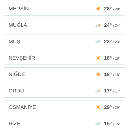
MERSİN
28°
/ 28°
MUĞLA
24°
/ 24°
MUŞ
23°
/ 23°
NEVŞEHİR
18°
/ 18°
NİĞDE
18°
/ 18°
ORDU
17°
/ 17°
OSMANİYE
29°
/ 29°
RİZE
15°
/ 15°