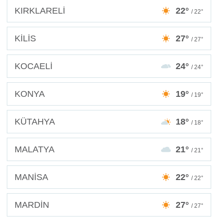
KIRKLARELİ
22°
/ 22°
KİLİS
27°
/ 27°
KOCAELİ
24°
/ 24°
KONYA
19°
/ 19°
KÜTAHYA
18°
/ 18°
MALATYA
21°
/ 21°
MANİSA
22°
/ 22°
MARDİN
27°
/ 27°