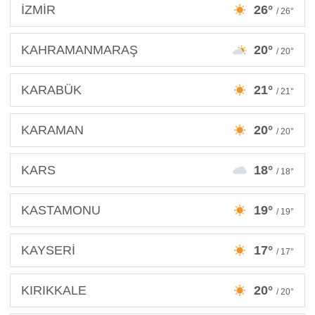
İZMİR
26°
/ 26°
KAHRAMANMARAŞ
20°
/ 20°
KARABÜK
21°
/ 21°
KARAMAN
20°
/ 20°
KARS
18°
/ 18°
KASTAMONU
19°
/ 19°
KAYSERİ
17°
/ 17°
KIRIKKALE
20°
/ 20°