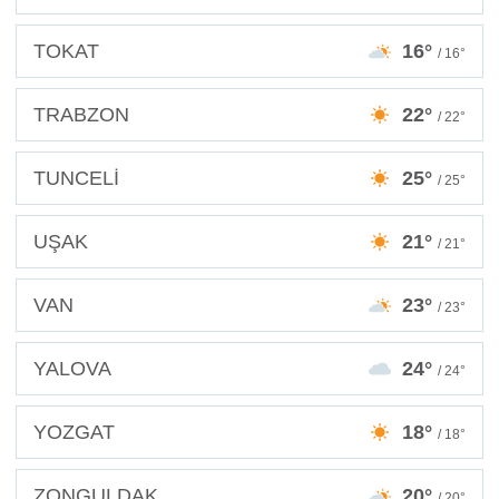
TOKAT
16°
/ 16°
TRABZON
22°
/ 22°
TUNCELİ
25°
/ 25°
UŞAK
21°
/ 21°
VAN
23°
/ 23°
YALOVA
24°
/ 24°
YOZGAT
18°
/ 18°
ZONGULDAK
20°
/ 20°