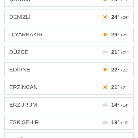
DENİZLİ
24°
/ 24°
DİYARBAKIR
29°
/ 29°
DÜZCE
21°
/ 21°
EDİRNE
22°
/ 22°
ERZİNCAN
21°
/ 21°
ERZURUM
14°
/ 14°
ESKİŞEHİR
19°
/ 19°