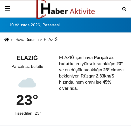
10 Ağustos 2026, Pazartesi
Hava Durumu
ELAZIĞ
ELAZIĞ
ELAZIĞ için hava
Parçalı az
bulutlu
, en yüksek sıcaklığın
23°
Parçalı az bulutlu
ve en düşük sıcaklığın
23°
olması
bekleniyor. Rüzgar
2.33km/S
hızında, nem oranı ise
45%
civarında.
23°
Hissedilen: 23°