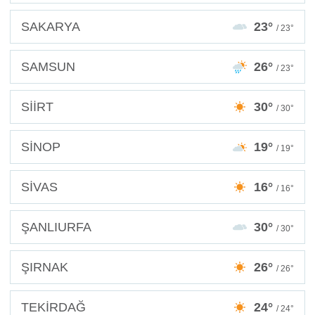
SAKARYA
23°
/ 23°
SAMSUN
26°
/ 23°
SİİRT
30°
/ 30°
SİNOP
19°
/ 19°
SİVAS
16°
/ 16°
ŞANLIURFA
30°
/ 30°
ŞIRNAK
26°
/ 26°
TEKİRDAĞ
24°
/ 24°