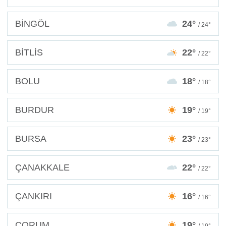
BİNGÖL
24°
/ 24°
BİTLİS
22°
/ 22°
BOLU
18°
/ 18°
BURDUR
19°
/ 19°
BURSA
23°
/ 23°
ÇANAKKALE
22°
/ 22°
ÇANKIRI
16°
/ 16°
ÇORUM
19°
/ 19°