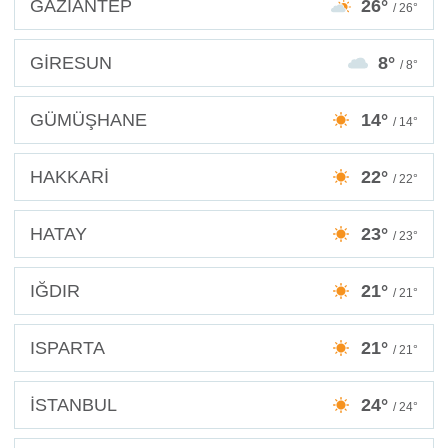
GAZİANTEP
26°
/ 26°
GİRESUN
8°
/ 8°
GÜMÜŞHANE
14°
/ 14°
HAKKARİ
22°
/ 22°
HATAY
23°
/ 23°
IĞDIR
21°
/ 21°
ISPARTA
21°
/ 21°
İSTANBUL
24°
/ 24°